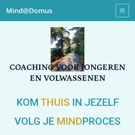
Ga
MAI
naar
ME
de
inhoud
COACHING VOOR JONGEREN
EN VOLWASSENEN
KOM
THUIS
IN JEZELF
VOLG JE
MIND
PROCES