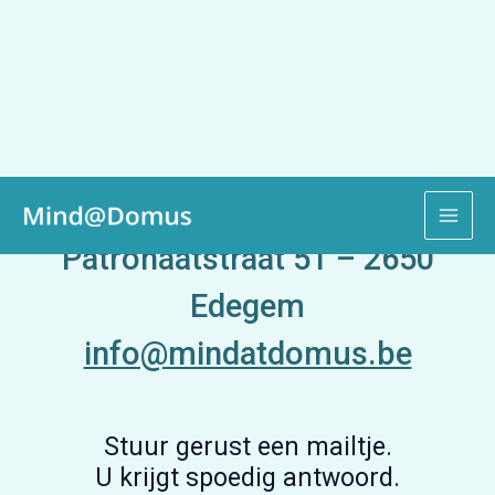
Ga
MAI
MIND@DOMUS
naar
ME
de
Patronaatstraat 51 – 2650
inhoud
Edegem
info@mindatdomus.be
Stuur gerust een mailtje.
U krijgt spoedig antwoord.